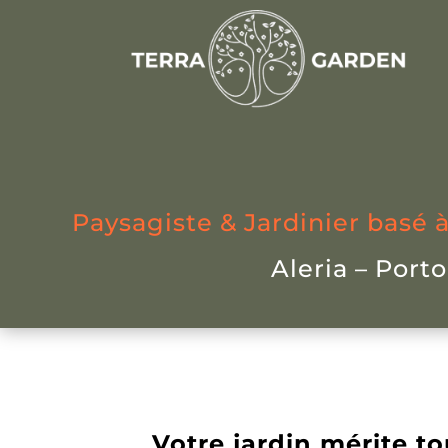
Paysagiste & Jardinier basé à
Aleria – Port
Votre jardin mérite to