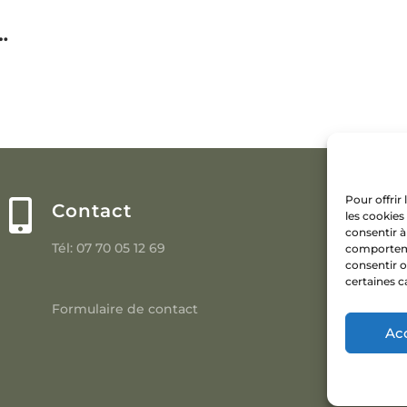
…
Pour offrir

Contact
les cookies
consentir à
Tél: 07 70 05 12 69
comportemen
consentir o
certaines c
Formulaire de contact
Ac