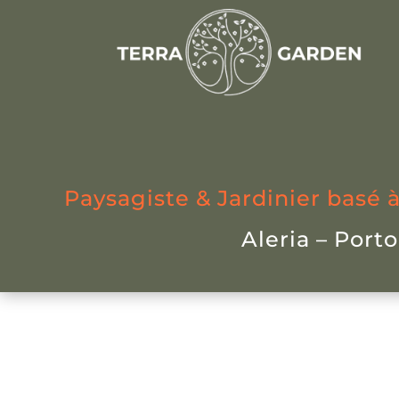
Paysagiste & Jardinier basé à
Aleria – Port