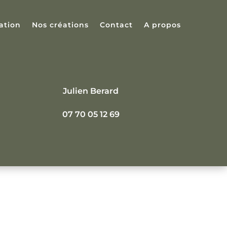
ation
Nos créations
Contact
A propos
Julien Berard
07 70 05 12 69