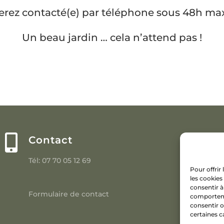
erez contacté(e) par téléphone sous 48h 
Un beau jardin … cela n’attend pas !

Contact
Tél: 07 70 05 12 69
Pour offrir
les cookies
consentir à
Formulaire de contact
comportemen
consentir o
certaines c